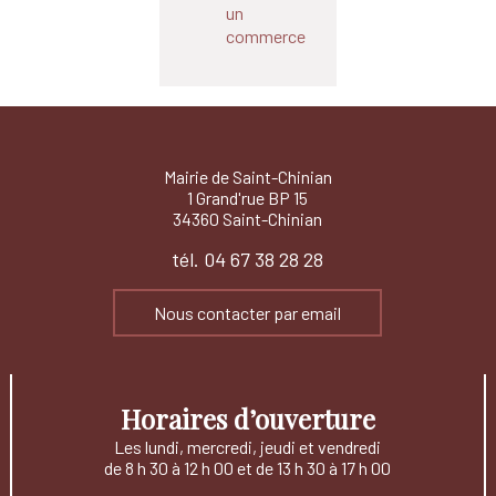
un
commerce
Mairie de Saint-Chinian
1 Grand'rue BP 15
34360 Saint-Chinian
tél. 04 67 38 28 28
Nous contacter par email
Horaires d’ouverture
Les lundi, mercredi, jeudi et vendredi
de 8 h 30 à 12 h 00 et de 13 h 30 à 17 h 00