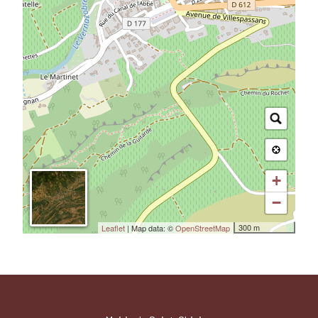
+
−
300 m
Leaflet
| Map data: ©
OpenStreetMap